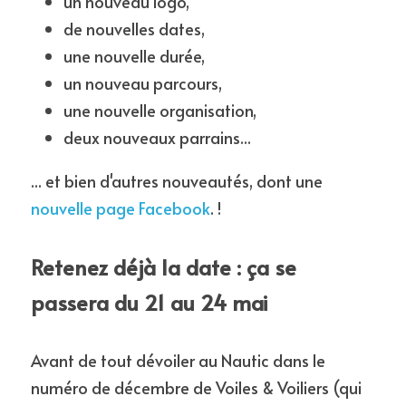
un nouveau logo,
de nouvelles dates,
L'édition 2020
une nouvelle durée,
L'édition 2019
un nouveau parcours,
une nouvelle organisation,
L'édition 2018
deux nouveaux parrains...
... et bien d'autres nouveautés, dont une 
nouvelle page Facebook
. !
Retenez déjà la date : ça se 
passera du 21 au 24 mai
Avant de tout dévoiler au Nautic dans le 
numéro de décembre de Voiles & Voiliers (qui 