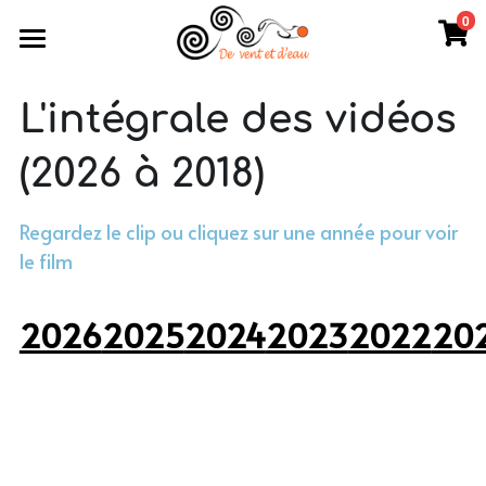
0
×
LES CATÉGORIES DE LA BOUTIQUE
Accueil
L'intégrale des vidéos 
Toutes les catégories
Souvenirs...
(2026 à 2018)
Records
Les vidéos
L'édition 2026
Achat en ligne
Regardez le clip ou cliquez sur une année pour voir 
le film
L'édition 2025
Contact
L'édition 2024
2026
2025
2024
2023
2022
20
L'édition 2023
L'édition 2022
L'édition 2021