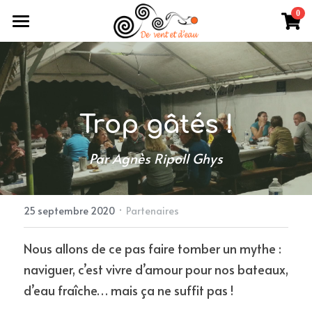
×
0
LES CATÉGORIES DE LA BOUTIQUE
Accueil
Toutes les catégories
Souvenirs...
Records
Les vidéos
Trop gâtés !
L'édition 2026
Achat en ligne
Par Agnès Ripoll Ghys
L'édition 2025
Contact
L'édition 2024
·
25 septembre 2020
Partenaires
L'édition 2023
Nous allons de ce pas faire tomber un mythe : 
naviguer, c’est vivre d’amour pour nos bateaux, 
L'édition 2022
d’eau fraîche… mais ça ne suffit pas !
L'édition 2021