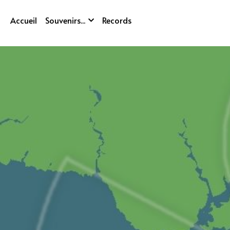
Accueil
Souvenirs...
Records
Les vidéos du bord
Morbihan Challenge 2020
(Réservé aux membres du club des donateur